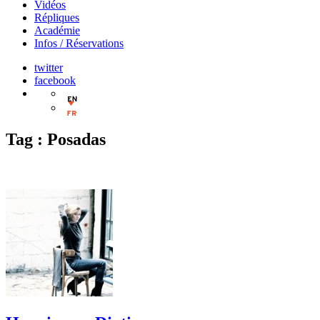
Vidéos
Répliques
Académie
Infos / Réservations
twitter
facebook
English
Français
Tag :
Posadas