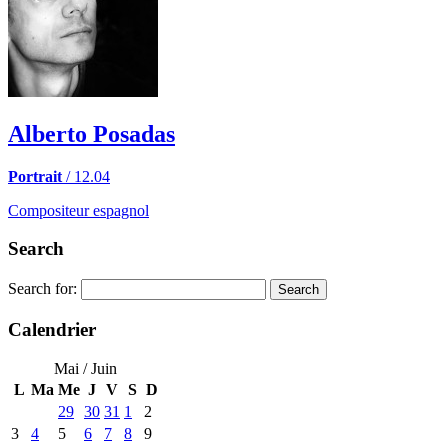
Alberto Posadas
Portrait
/ 12.04
Compositeur espagnol
Search
Search for:
Calendrier
Mai / Juin
L
Ma
Me
J
V
S
D
29
30
31
1
2
3
4
5
6
7
8
9