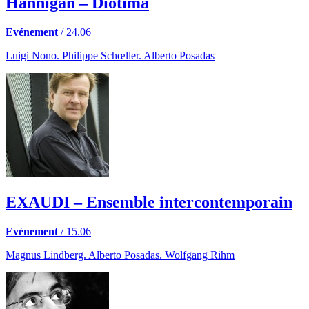
Hannigan – Diotima
Evénement
/ 24.06
Luigi Nono. Philippe Schœller. Alberto Posadas
EXAUDI – Ensemble intercontemporain
Evénement
/ 15.06
Magnus Lindberg. Alberto Posadas. Wolfgang Rihm