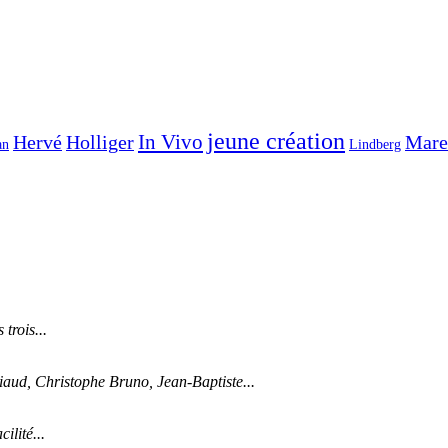
jeune création
In Vivo
Hervé
Holliger
Mare
an
Lindberg
 trois...
iaud, Christophe Bruno, Jean-Baptiste...
ilité...