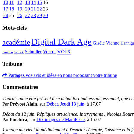
10
11
12
13
14
15
16
17
18
19
20
21
22
23
24
25
26
27
28
29
30
Mots-clefs
Digital Dark Age
académie
Gisèle Vienne
Hannig
voix
Verret
Schœller
Posadas
Schick
Tribune
Partagez vos avis et idées en nous proposant votre tribune
Commentaires
J'aurais aimé être présent à ce débat fort intéressant, essentiel, que ces
Par
Prévost Alain
, sur
Débat. Jeudi 13 juin
, à 17.07
Débat du 12 juin. Répliques art-science. Intervenants : Nicolas Bourr
Par
fouchtra
, sur
Dix images de ManiFeste
, à 15.07
1 image me vient immédiatement à l'esprit : l'énergie, l'aisance et la fac